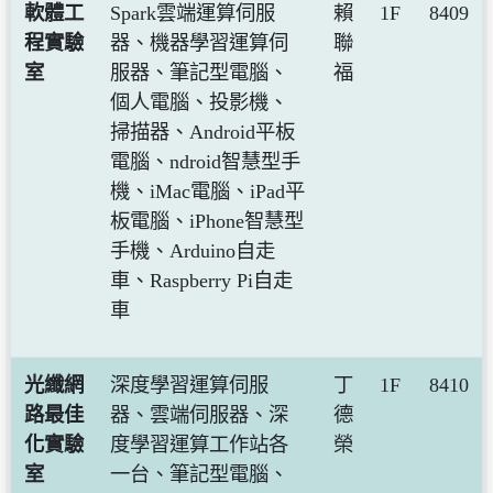
軟體工
Spark雲端運算伺服
賴
1F
8409
程實驗
器、機器學習運算伺
聯
室
服器、筆記型電腦、
福
個人電腦、投影機、
掃描器、Android平板
電腦、ndroid智慧型手
機、iMac電腦、iPad平
板電腦、iPhone智慧型
手機、Arduino自走
車、Raspberry Pi自走
車
光纖網
深度學習運算伺服
丁
1F
8410
路最佳
器、雲端伺服器、深
德
化實驗
度學習運算工作站各
榮
室
一台、筆記型電腦、