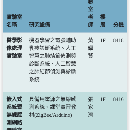
驗
室
實驗室
老
樓
名稱
研究設備
師
層
分機
醫學影
機器學習之電腦輔助
黃
1F
8418
像處理
乳癌診斷系統、人工
耀
實驗室
智慧之肺結節偵測與
賢
診斷系統、人工智慧
之肺結節偵測與診斷
系統
嵌入式
具備用電源之無線感
張
1F
8416
系統暨
測系統、課堂實習教
家
無線感
材(ZigBee/Arduino)
濟
測網路