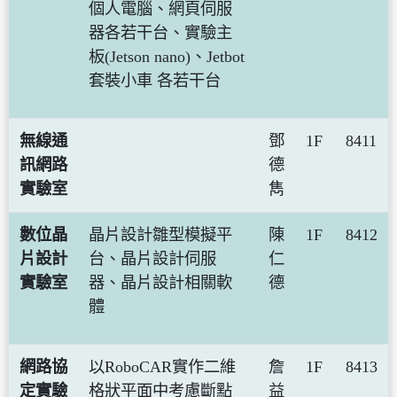
個人電腦、網頁伺服
器各若干台、實驗主
板(Jetson nano)、Jetbot
套裝小車 各若干台
無線通
鄧
1F
8411
訊網路
德
實驗室
雋
數位晶
晶片設計雛型模擬平
陳
1F
8412
片設計
台、晶片設計伺服
仁
實驗室
器、晶片設計相關軟
德
體
網路協
以RoboCAR實作二維
詹
1F
8413
定實驗
格狀平面中考慮斷點
益