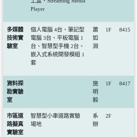
上盒、Streaming Media
Player
多媒體
個人電腦 4台、筆記型
蕭
1F
8415
技術實
電腦 3台、平板電腦 1
如
驗室
台、智慧型手機 2台、
淵
嵌入式系統開發模組 1
套
資料探
施
1F
8417
勘實驗
明
室
毅
市區道
智慧型小車道路實驗
系
2F
路擬真
場地
辦
實驗室