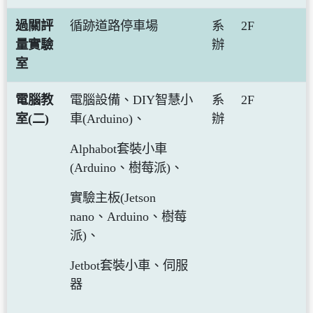
過關評
循跡道路停車場
系
2F
量實驗
辦
室
電腦教
電腦設備、DIY智慧小
系
2F
室(二)
車(Arduino)、
辦
Alphabot套裝小車
(Arduino、樹莓派)、
實驗主板(Jetson
nano、Arduino、樹莓
派)、
Jetbot套裝小車、伺服
器