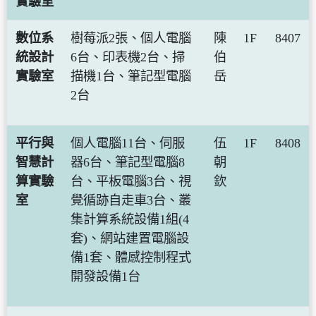
實驗室
數位系
樹莓派2張、個人電腦
陳
1F
8407
統設計
6台、印表機2台、掃
伯
實驗室
描機1台、筆記型電腦
岳
2台
平行與
個人電腦11台、伺服
伍
1F
8408
智慧計
器6台、筆記型電腦8
朝
算實驗
台、平板電腦3台、視
欽
室
覺循跡自走車3台、叢
集計算系統設備1組(4
套)、網站建置電腦設
備1套、體感控制程式
開發設備1台