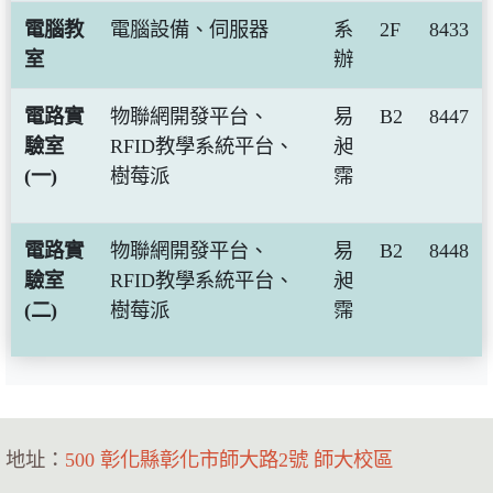
電腦教
電腦設備、伺服器
系
2F
8433
室
辦
電路實
物聯網開發平台、
易
B2
8447
驗室
RFID教學系統平台、
昶
(一)
樹莓派
霈
電路實
物聯網開發平台、
易
B2
8448
驗室
RFID教學系統平台、
昶
(二)
樹莓派
霈
地址：
500 彰化縣彰化市師大路2號 師大校區