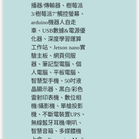
播器/傳輸器、樹莓派
3/樹莓派7"觸控螢幕、
arduino機器人自走
車、USB數據&電源優
化器、深度學習運算
工作站、Jetson nano實
驗主板、網頁伺服
器、筆記型電腦、個
人電腦、平板電腦、
智慧型手機、50吋液
晶顯示器、黑白/彩色
雷射印表機、數位相
機/攝影機、單槍投影
機、不斷電裝置UPS、
無線藍牙耳機/喇叭、
智慧音箱、多媒體機