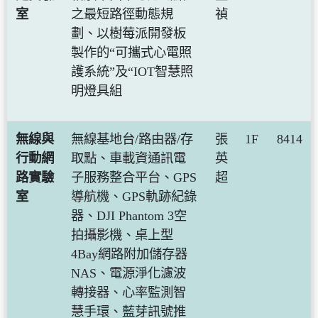
室
之最短路徑動態規
禎
劃、以樹莓派開發板
製作的“可攜式心電照
護系統”及“IOT智慧照
明燈具組
無線與
無線基地台/路由器/存
張
1F
8414
行動網
取點、車載資通訊電
英
路實驗
子服務整合平台、GPS
超
室
導航機、GPS軌跡紀錄
器、DJI Phantom 3空
拍攝影機、桌上型
4Bay網路附加儲存器
NAS、電源淨化濾波
轉接器、心率監測智
慧手環、藍芽訊號推