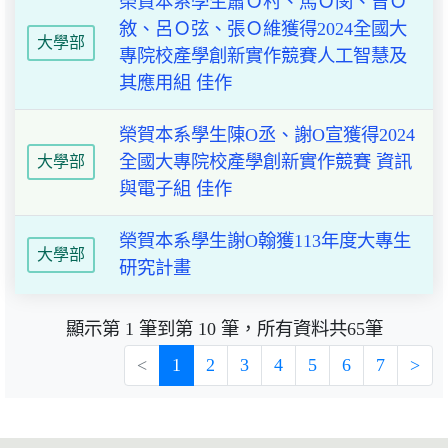
榮賀本系學生蕭Ｏ村、馬Ｏ閔、曾Ｏ
敘、呂Ｏ弦、張Ｏ維獲得2024全國大
大學部
專院校產學創新實作競賽人工智慧及
其應用組 佳作
榮賀本系學生陳O丞、謝O宣獲得2024
全國大專院校產學創新實作競賽 資訊
大學部
與電子組 佳作
榮賀本系學生謝O翰獲113年度大專生
大學部
研究計畫
顯示第 1 筆到第 10 筆，所有資料共65筆
<
1
2
3
4
5
6
7
>