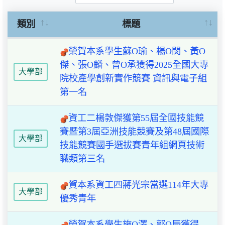
類別
標題
榮賀本系學生蘇O瑜、楊O閔、黃O
傑、張O麟、曾O承獲得2025全國大專
大學部
院校產學創新實作競賽 資訊與電子組
第一名
資工二楊敦傑獲第55屆全國技能競
賽暨第3屆亞洲技能競賽及第48屆國際
大學部
技能競賽國手選拔賽青年組網頁技術
職類第三名
賀本系資工四蔣光宗當選114年大專
大學部
優秀青年
榮賀本系學生施O澤、郭O辰獲得