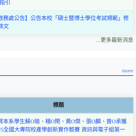
 指引
教務處公告】公告本校「碩士暨博士學位考試規範」修
條文
...更多最新消息
more
標題
賀本系學生蘇O瑜、楊O閔、黃O傑、張O麟、曾O承獲
025全國大專院校產學創新實作競賽 資訊與電子組第一