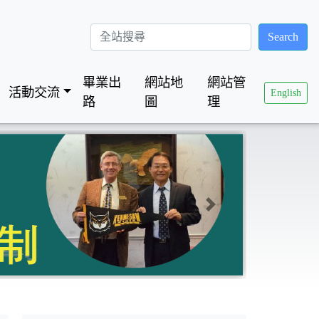
Search
畢業出
網站地
網站管
活動交流
English
路
圖
理
Next