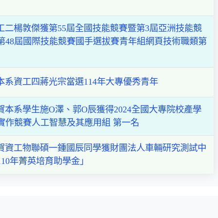
工二楊敦傑獲第55屆全國技能競賽暨第3屆亞洲技能競
第48屆國際技能競賽國手選拔賽青年組網頁技術職類第
本系資工四蔣光宗當選114年大專優秀青年
賀本系學生施O澤、郭O辰獲得2024全國大專院校產學
實作競賽人工智慧及其應用組 第一名
賀資工物聯碩一鍾國辰同學獲財團法人車輛研究測試中
110年菁英培育助學金」